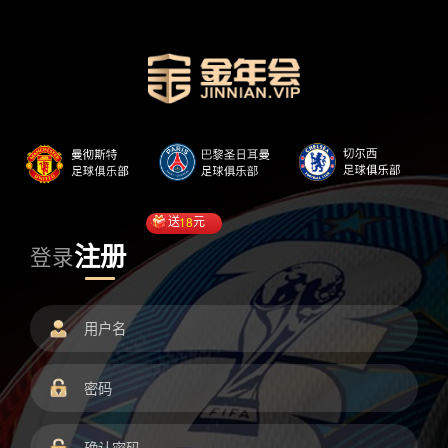
送
18
元
注册
登录